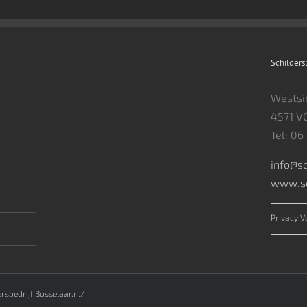
Schilders
Westsi
4571 V
Tel: 0
info@sc
www.sc
Privacy V
ersbedrijf Bosselaar.nl/