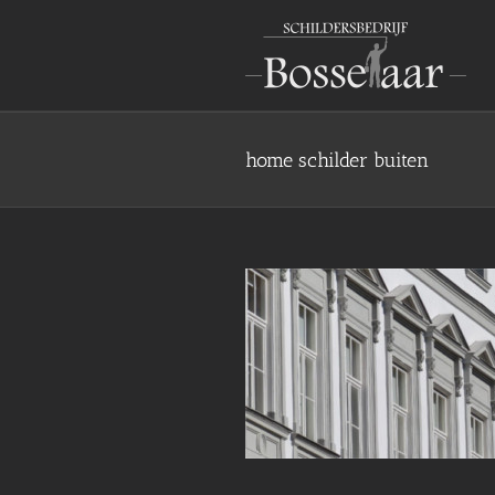
Ga
naar
inhoud
home schilder buiten